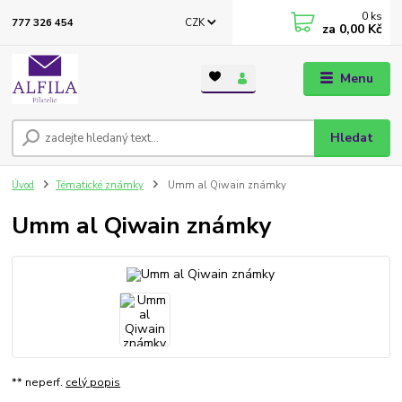
0
ks
CZK
777 326 454
za
0,00 Kč
Menu
Hledat
Úvod
Tématické známky
Umm al Qiwain známky
Umm al Qiwain známky
** neperf.
celý popis