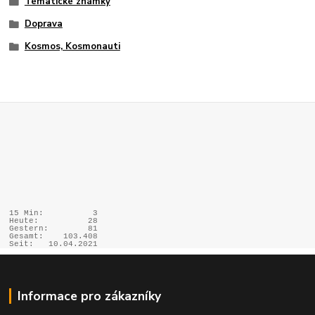
Tématické známky
Doprava
Kosmos, Kosmonauti
15 Min:
3
Heute:
28
Gestern:
81
Gesamt:
103.408
Seit:
10.04.2021
Informace pro zákazníky