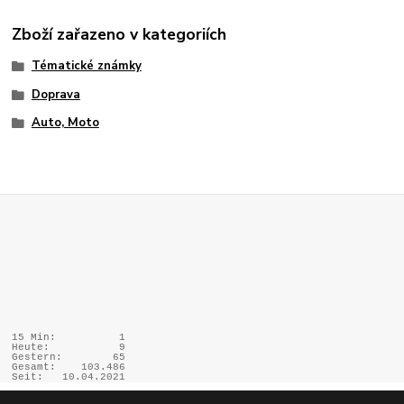
Zboží zařazeno v kategoriích
Tématické známky
Doprava
Auto, Moto
15 Min:
1
Heute:
9
Gestern:
65
Gesamt:
103.486
Seit:
10.04.2021