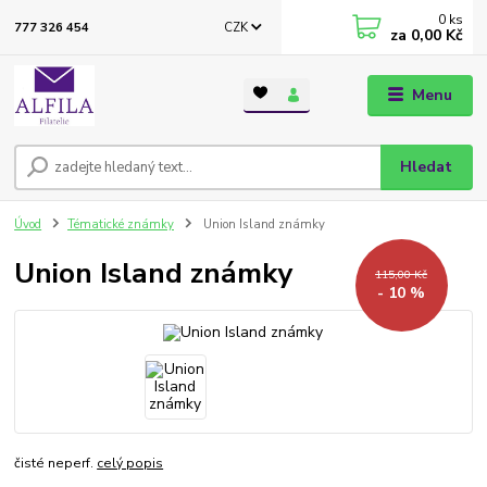
0
ks
CZK
777 326 454
za
0,00 Kč
Menu
Hledat
Úvod
Tématické známky
Union Island známky
Union Island známky
115,00 Kč
- 10 %
čisté neperf.
celý popis