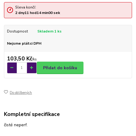
Sleva končí:
2
dny
11
hod
13
min
59
sek
Dostupnost
Skladem 1 ks
Nejsme plátci DPH
103,50 Kč
/
ks
Přidat do košíku
Do oblíbených
Kompletní specifikace
čisté neperf.