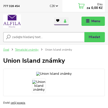
0
ks
CZK
777 326 454
za
0,00 Kč
Menu
Hledat
Úvod
Tématické známky
Union Island známky
Union Island známky
čisté
celý popis