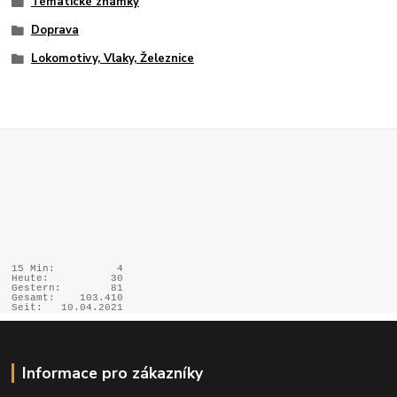
Tématické známky
Doprava
Lokomotivy, Vlaky, Železnice
15 Min:
4
Heute:
30
Gestern:
81
Gesamt:
103.410
Seit:
10.04.2021
Informace pro zákazníky