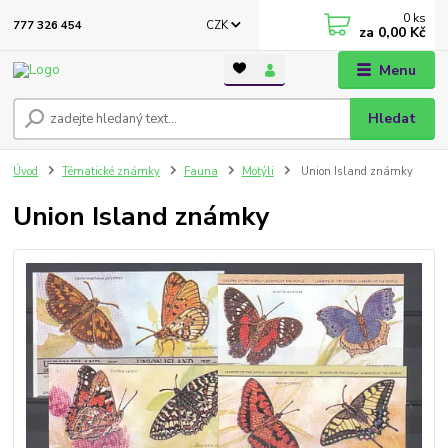
0
ks
CZK
777 326 454
za
0,00 Kč
Menu
Hledat
Úvod
Tématické známky
Fauna
Motýli
Union Island známky
Union Island známky