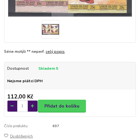
Série motýli ** neperf.
celý popis
Dostupnost
Skladem 5
Nejsme plátci DPH
112,00 Kč
Přidat do košíku
Číslo produktu:
697
Do oblíbených