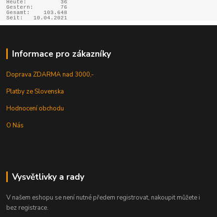
Heute:
36
Gestern:
76
Gesamt:
103.648
Seit:
10.04.2021
Informace pro zákazníky
Doprava ZDARMA nad 3000,-
Platby ze Slovenska
Hodnocení obchodu
O Nás
Vysvětlivky a rady
V našem eshopu se není nutné předem registrovat, nakoupit můžete i
bez registrace.