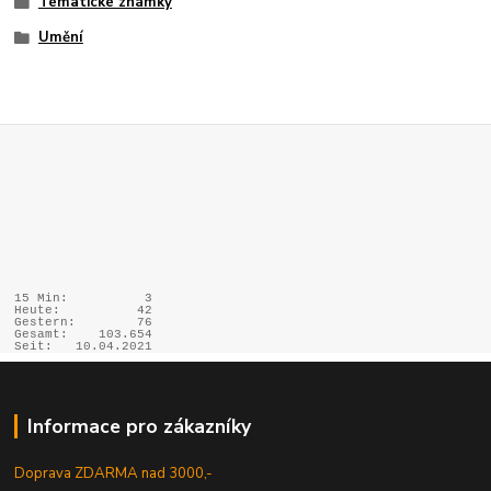
Tématické známky
Umění
15 Min:
3
Heute:
42
Gestern:
76
Gesamt:
103.654
Seit:
10.04.2021
Informace pro zákazníky
Doprava ZDARMA nad 3000,-