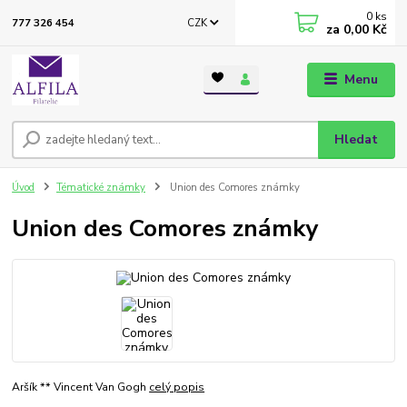
0
ks
CZK
777 326 454
za
0,00 Kč
Menu
Hledat
Úvod
Tématické známky
Union des Comores známky
Union des Comores známky
Aršík ** Vincent Van Gogh
celý popis