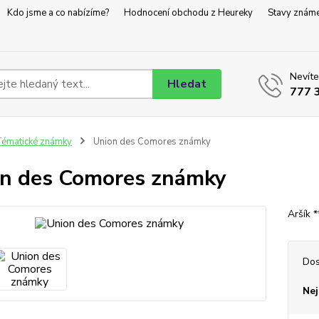
Kdo jsme a co nabízíme?
Hodnocení obchodu z Heureky
Stavy znám
Nevíte
Hledat
777 
ématické známky
Union des Comores známky
n des Comores známky
Aršík *
Dos
Nej