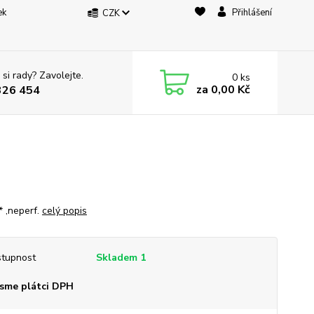
ek
Přihlášení
CZK
 si rady? Zavolejte.
0
ks
za
0,00 Kč
326 454
* ,neperf.
celý popis
tupnost
Skladem 1
sme plátci DPH