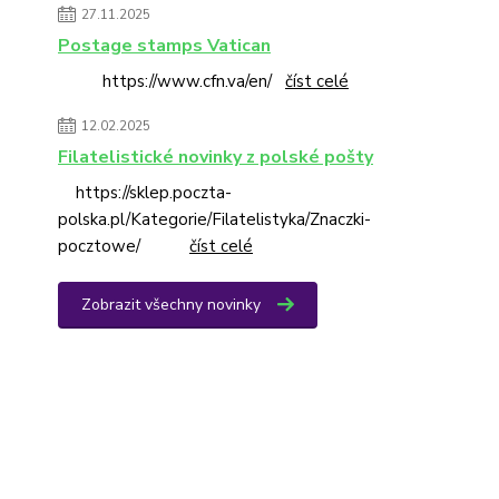
27.11.2025
Postage stamps Vatican
https://www.cfn.va/en/
číst celé
12.02.2025
Filatelistické novinky z polské pošty
https://sklep.poczta-
polska.pl/Kategorie/Filatelistyka/Znaczki-
pocztowe/
číst celé
Zobrazit všechny novinky