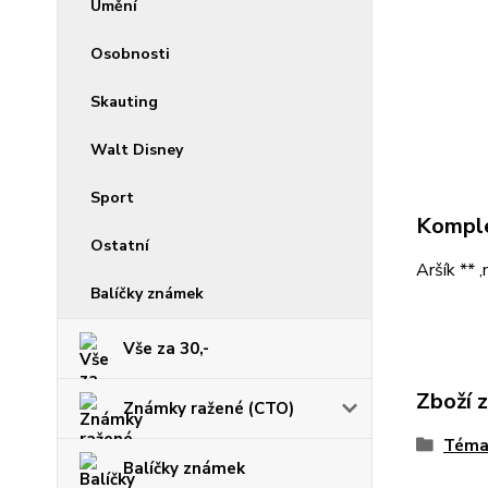
Umění
Osobnosti
Skauting
Walt Disney
Sport
Komple
Ostatní
Aršík ** ,
Balíčky známek
Vše za 30,-
Zboží 
Známky ražené (CTO)
Téma
Balíčky známek