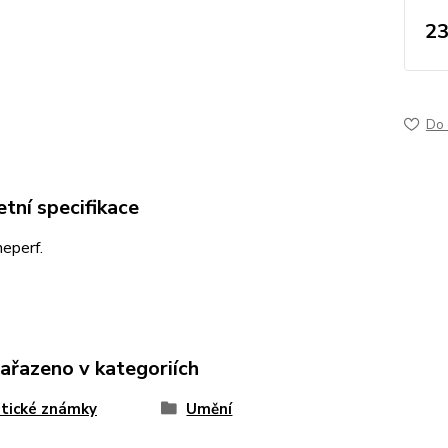
23
Do 
tní specifikace
neperf.
zařazeno v kategoriích
tické známky
Umění