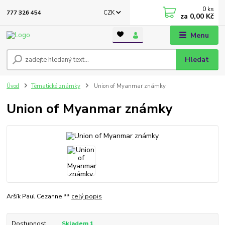
0
ks
CZK
777 326 454
za
0,00 Kč
Menu
Hledat
Úvod
Tématické známky
Union of Myanmar známky
Union of Myanmar známky
Aršík Paul Cezanne **
celý popis
Dostupnost
Skladem 1