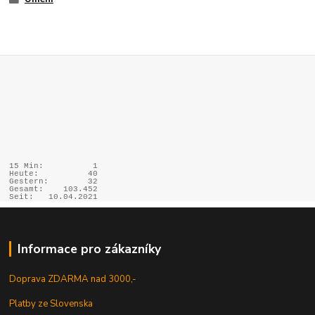
15 Min:
1
Heute:
40
Gestern:
32
Gesamt:
103.452
Seit:
10.04.2021
Informace pro zákazníky
Doprava ZDARMA nad 3000,-
Platby ze Slovenska