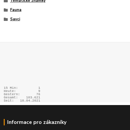
Tématické známky
Fauna
Savci
15 Min:
1
Heute:
9
Gestern:
76
Gesamt:
103.621
Seit:
10.04.2021
Informace pro zákazníky