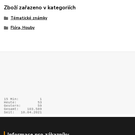
Zboží zařazeno v kategoriích
Tématické známky
Flóra, Houby
15 Min:
1
Heute:
53
Gestern:
59
Gesamt:
103.589
Seit:
10.04.2021
Informace pro zákazníky