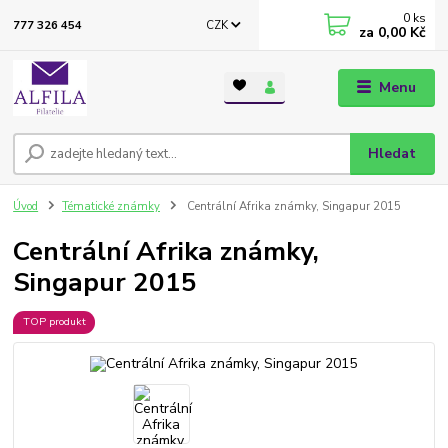
0
ks
CZK
777 326 454
za
0,00 Kč
Menu
Hledat
Úvod
Tématické známky
Centrální Afrika známky, Singapur 2015
Centrální Afrika známky,
Singapur 2015
TOP produkt