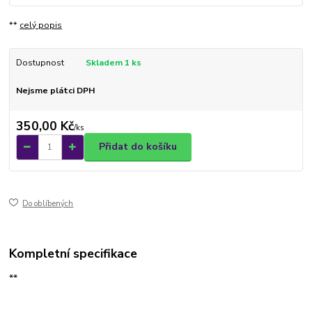
**
celý popis
Dostupnost
Skladem 1 ks
Nejsme plátci DPH
350,00 Kč
/
ks
Přidat do košíku
Do oblíbených
Kompletní specifikace
**