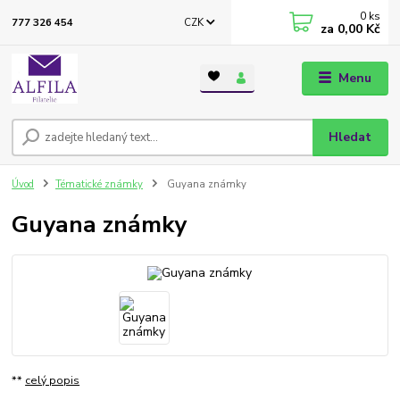
0
ks
CZK
777 326 454
za
0,00 Kč
Menu
Hledat
Úvod
Tématické známky
Guyana známky
Guyana známky
**
celý popis