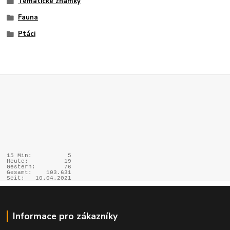
Tématické známky
Fauna
Ptáci
15 Min:
5
Heute:
19
Gestern:
76
Gesamt:
103.631
Seit:
10.04.2021
Informace pro zákazníky