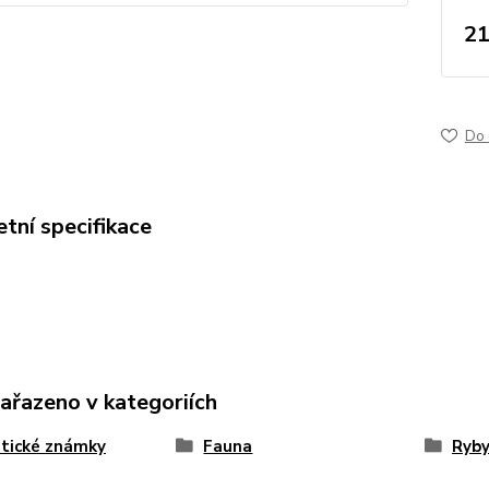
21
Do 
tní specifikace
zařazeno v kategoriích
tické známky
Fauna
Ryb