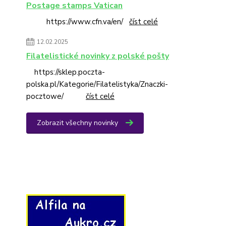
Postage stamps Vatican
https://www.cfn.va/en/
číst celé
12.02.2025
Filatelistické novinky z polské pošty
https://sklep.poczta-
polska.pl/Kategorie/Filatelistyka/Znaczki-
pocztowe/
číst celé
Zobrazit všechny novinky