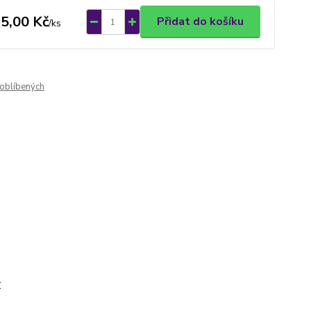
5,00 Kč
Přidat do košíku
/
ks
oblíbených
y