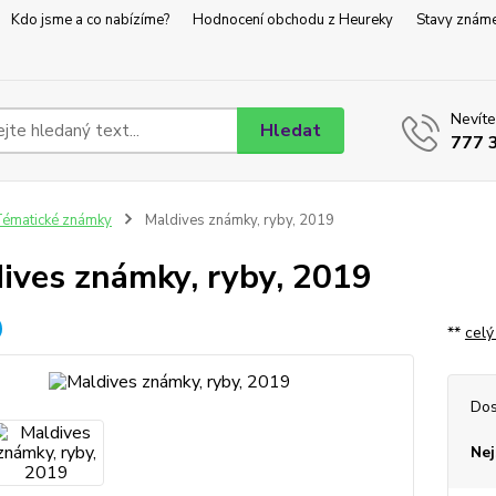
Kdo jsme a co nabízíme?
Hodnocení obchodu z Heureky
Stavy znám
Nevíte
Hledat
777 
ématické známky
Maldives známky, ryby, 2019
ives známky, ryby, 2019
**
celý
Dos
Nej