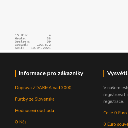
15 Min:
4
Heute:
36
Gestern:
59
Gesamt:
103.572
Seit:
10.04.2021
Informace pro zákazníky
Vysvětl
Doprava ZDARMA nad 3000,-
V našem esh
registrovat,
Platby ze Slovenska
registrace.
Hodnocení obchodu
Co je 0 Euro
O Nás
0 Euro souve