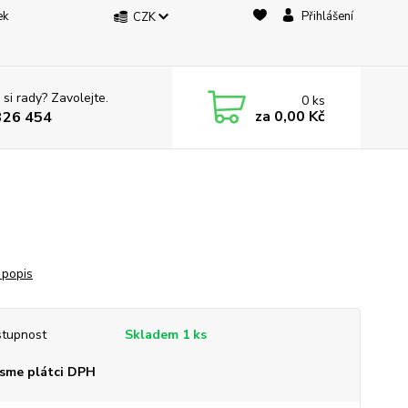
ek
Přihlášení
CZK
 si rady? Zavolejte.
0
ks
za
0,00 Kč
326 454
 popis
tupnost
Skladem 1 ks
sme plátci DPH