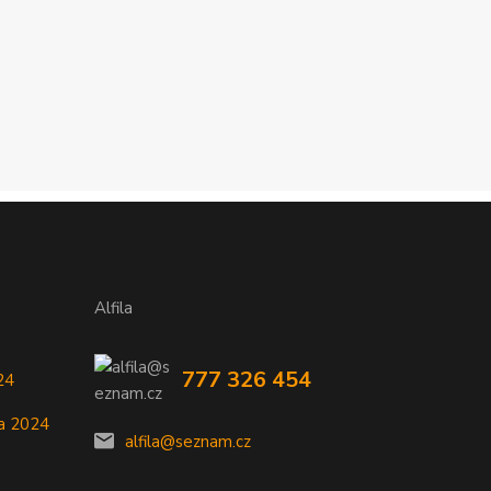
Alfila
777 326 454
24
a 2024
alfila@seznam.cz