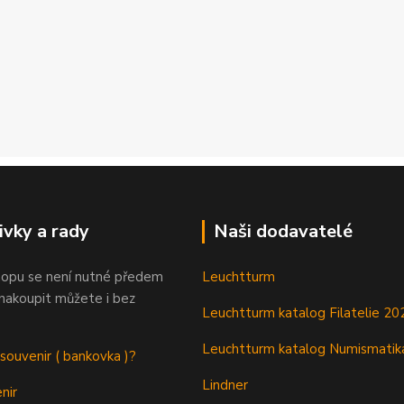
ivky a rady
Naši dodavatelé
opu se není nutné předem
Leuchtturm
 nakoupit můžete i bez
Leuchtturm katalog Filatelie 20
Leuchtturm katalog Numismatik
 souvenir ( bankovka )?
Lindner
nir