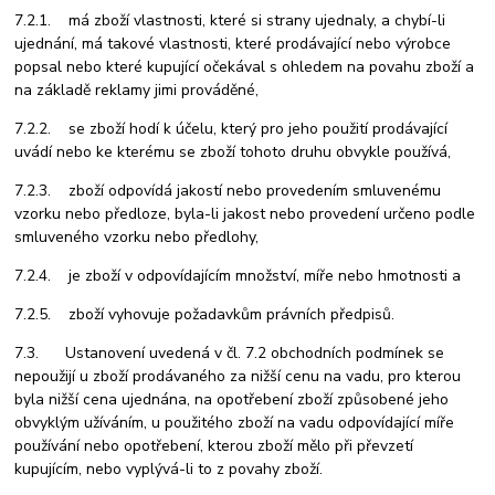
7.2.1. má zboží vlastnosti, které si strany ujednaly, a chybí-li
ujednání, má takové vlastnosti, které prodávající nebo výrobce
popsal nebo které kupující očekával s ohledem na povahu zboží a
na základě reklamy jimi prováděné,
7.2.2. se zboží hodí k účelu, který pro jeho použití prodávající
uvádí nebo ke kterému se zboží tohoto druhu obvykle používá,
7.2.3. zboží odpovídá jakostí nebo provedením smluvenému
vzorku nebo předloze, byla-li jakost nebo provedení určeno podle
smluveného vzorku nebo předlohy,
7.2.4. je zboží v odpovídajícím množství, míře nebo hmotnosti a
7.2.5. zboží vyhovuje požadavkům právních předpisů.
7.3. Ustanovení uvedená v čl. 7.2 obchodních podmínek se
nepoužijí u zboží prodávaného za nižší cenu na vadu, pro kterou
byla nižší cena ujednána, na opotřebení zboží způsobené jeho
obvyklým užíváním, u použitého zboží na vadu odpovídající míře
používání nebo opotřebení, kterou zboží mělo při převzetí
kupujícím, nebo vyplývá-li to z povahy zboží.