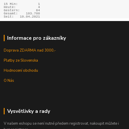
15 Min:
1
Heute:
4
Gestern:
84
Gesamt:
103.700
Seit:
10.04.2021
Informace pro zákazníky
Doprava ZDARMA nad 3000,-
Platby ze Slovenska
Hodnocení obchodu
O Nás
Vysvětlivky a rady
V našem eshopu se není nutné předem registrovat, nakoupit můžete i