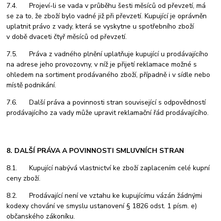
7.4. Projeví-li se vada v průběhu šesti měsíců od převzetí, má
se za to, že zboží bylo vadné již při převzetí. Kupující je oprávněn
uplatnit právo z vady, která se vyskytne u spotřebního zboží
v době dvaceti čtyř měsíců od převzetí.
7.5. Práva z vadného plnění uplatňuje kupující u prodávajícího
na adrese jeho provozovny, v níž je přijetí reklamace možné s
ohledem na sortiment prodávaného zboží, případně i v sídle nebo
místě podnikání.
7.6. Další práva a povinnosti stran související s odpovědností
prodávajícího za vady může upravit reklamační řád prodávajícího.
8. DALŠÍ PRÁVA A POVINNOSTI SMLUVNÍCH STRAN
8.1. Kupující nabývá vlastnictví ke zboží zaplacením celé kupní
ceny zboží.
8.2. Prodávající není ve vztahu ke kupujícímu vázán žádnými
kodexy chování ve smyslu ustanovení § 1826 odst. 1 písm. e)
občanského zákoníku.