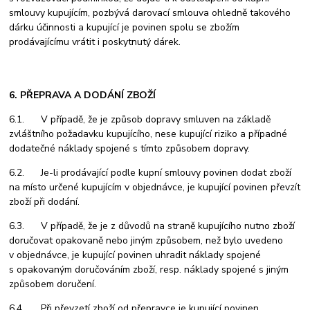
smlouvy kupujícím, pozbývá darovací smlouva ohledně takového
dárku účinnosti a kupující je povinen spolu se zbožím
prodávajícímu vrátit i poskytnutý dárek.
6. PŘEPRAVA A DODÁNÍ ZBOŽÍ
6.1. V případě, že je způsob dopravy smluven na základě
zvláštního požadavku kupujícího, nese kupující riziko a případné
dodatečné náklady spojené s tímto způsobem dopravy.
6.2. Je-li prodávající podle kupní smlouvy povinen dodat zboží
na místo určené kupujícím v objednávce, je kupující povinen převzít
zboží při dodání.
6.3. V případě, že je z důvodů na straně kupujícího nutno zboží
doručovat opakovaně nebo jiným způsobem, než bylo uvedeno
v objednávce, je kupující povinen uhradit náklady spojené
s opakovaným doručováním zboží, resp. náklady spojené s jiným
způsobem doručení.
6.4. Při převzetí zboží od přepravce je kupující povinen