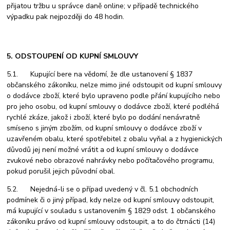
přijatou tržbu u správce daně online; v případě technického
výpadku pak nejpozději do 48 hodin.
5. ODSTOUPENÍ OD KUPNÍ SMLOUVY
5.1. Kupující bere na vědomí, že dle ustanovení § 1837
občanského zákoníku, nelze mimo jiné odstoupit od kupní smlouvy
o dodávce zboží, které bylo upraveno podle přání kupujícího nebo
pro jeho osobu, od kupní smlouvy o dodávce zboží, které podléhá
rychlé zkáze, jakož i zboží, které bylo po dodání nenávratně
smíseno s jiným zbožím, od kupní smlouvy o dodávce zboží v
uzavřeném obalu, které spotřebitel z obalu vyňal a z hygienických
důvodů jej není možné vrátit a od kupní smlouvy o dodávce
zvukové nebo obrazové nahrávky nebo počítačového programu,
pokud porušil jejich původní obal.
5.2. Nejedná-li se o případ uvedený v čl. 5.1 obchodních
podmínek či o jiný případ, kdy nelze od kupní smlouvy odstoupit,
má kupující v souladu s ustanovením § 1829 odst. 1 občanského
zákoníku právo od kupní smlouvy odstoupit, a to do čtrnácti (14)