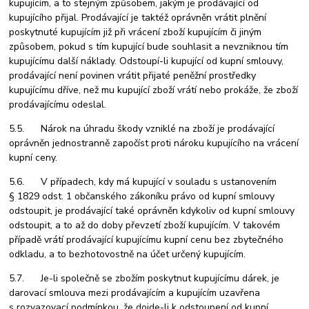
kupujícím, a to stejným způsobem, jakým je prodávající od
kupujícího přijal. Prodávající je taktéž oprávněn vrátit plnění
poskytnuté kupujícím již při vrácení zboží kupujícím či jiným
způsobem, pokud s tím kupující bude souhlasit a nevzniknou tím
kupujícímu další náklady. Odstoupí-li kupující od kupní smlouvy,
prodávající není povinen vrátit přijaté peněžní prostředky
kupujícímu dříve, než mu kupující zboží vrátí nebo prokáže, že zboží
prodávajícímu odeslal.
5.5. Nárok na úhradu škody vzniklé na zboží je prodávající
oprávněn jednostranně započíst proti nároku kupujícího na vrácení
kupní ceny.
5.6. V případech, kdy má kupující v souladu s ustanovením
§ 1829 odst. 1 občanského zákoníku právo od kupní smlouvy
odstoupit, je prodávající také oprávněn kdykoliv od kupní smlouvy
odstoupit, a to až do doby převzetí zboží kupujícím. V takovém
případě vrátí prodávající kupujícímu kupní cenu bez zbytečného
odkladu, a to bezhotovostně na účet určený kupujícím.
5.7. Je-li společně se zbožím poskytnut kupujícímu dárek, je
darovací smlouva mezi prodávajícím a kupujícím uzavřena
s rozvazovací podmínkou, že dojde-li k odstoupení od kupní