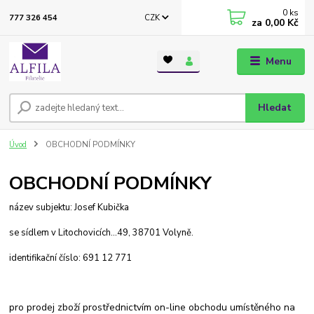
0
ks
CZK
777 326 454
za
0,00 Kč
Menu
Hledat
Úvod
OBCHODNÍ PODMÍNKY
OBCHODNÍ PODMÍNKY
název subjektu:
Josef Kubička
se sídlem
v Litochovicích…49, 38701 Volyně.
identifikační číslo:
691 12 771
pro prodej zboží prostřednictvím on-line obchodu umístěného na