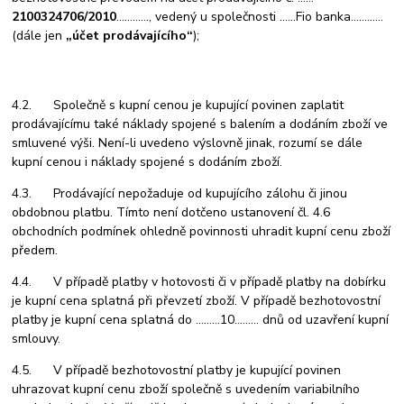
2100324706/2010
…………
, vedený u společnosti ……Fio banka…………
(dále jen
„účet prodávajícího“
);
4.2. Společně s kupní cenou je kupující povinen zaplatit
prodávajícímu také náklady spojené s balením a dodáním zboží ve
smluvené výši. Není-li uvedeno výslovně jinak, rozumí se dále
kupní cenou i náklady spojené s dodáním zboží.
4.3. Prodávající nepožaduje od kupujícího zálohu či jinou
obdobnou platbu. Tímto není dotčeno ustanovení čl. 4.6
obchodních podmínek ohledně povinnosti uhradit kupní cenu zboží
předem.
4.4. V případě platby v hotovosti či v případě platby na dobírku
je kupní cena splatná při převzetí zboží. V případě bezhotovostní
platby je kupní cena splatná do
………10………
dnů od uzavření kupní
smlouvy.
4.5. V případě bezhotovostní platby je kupující povinen
uhrazovat kupní cenu zboží společně s uvedením variabilního