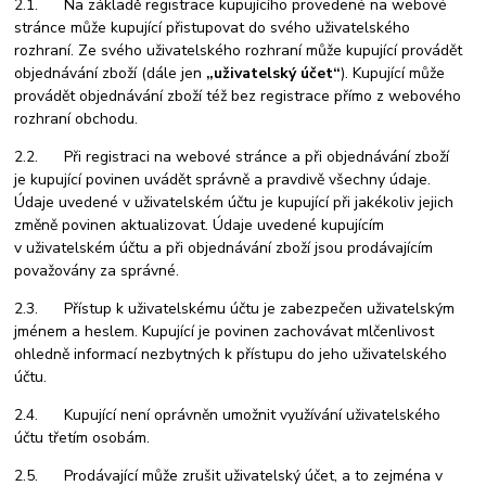
2.1. Na základě registrace kupujícího provedené na webové
stránce může kupující přistupovat do svého uživatelského
rozhraní. Ze svého uživatelského rozhraní může kupující provádět
objednávání zboží (dále jen
„uživatelský účet“
). Kupující může
provádět objednávání zboží též bez registrace přímo z webového
rozhraní obchodu.
2.2. Při registraci na webové stránce a při objednávání zboží
je kupující povinen uvádět správně a pravdivě všechny údaje.
Údaje uvedené v uživatelském účtu je kupující při jakékoliv jejich
změně povinen aktualizovat. Údaje uvedené kupujícím
v uživatelském účtu a při objednávání zboží jsou prodávajícím
považovány za správné.
2.3. Přístup k uživatelskému účtu je zabezpečen uživatelským
jménem a heslem. Kupující je povinen zachovávat mlčenlivost
ohledně informací nezbytných k přístupu do jeho uživatelského
účtu.
2.4. Kupující není oprávněn umožnit využívání uživatelského
účtu třetím osobám.
2.5. Prodávající může zrušit uživatelský účet, a to zejména v