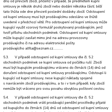
dnů od převzetí zboží, přičemž v případě, že předmětem kupní
smlouvy je několik druhů zboží nebo dodání několika částí, běží
tato lhůta ode dne převzetí poslední dodávky zboží. Odstoupení
od kupní smlouvy musí být prodávajícímu odesláno ve lhůtě
uvedené v předchozí větě. Pro odstoupení od kupní smlouvy může
kupující využit vzorový formulář poskytovaný prodávajícím, jenž
tvoří přílohu obchodních podmínek. Odstoupení od kupní smlouvy
může kupující zasílat mimo jiné na adresu provozovny
prodávajícího či na adresu elektronické pošty
prodávajícího
alfila@seznam.cz………….
5.3. V případě odstoupení od kupní smlouvy dle čl. 5.2
obchodních podmínek se kupní smlouva od počátku ruší. Zboží
musí být kupujícím prodávajícímu vráceno do čtrnácti (14) dnů od
doručení odstoupení od kupní smlouvy prodávajícímu. Odstoupí-li
kupující od kupní smlouvy, nese kupující náklady spojené
s navrácením zboží prodávajícímu, a to i v tom případě, kdy zboží
nemůže být vráceno pro svou povahu obvyklou poštovní cestou.
5.4. V případě odstoupení od kupní smlouvy dle čl. 5.2
obchodních podmínek vrátí prodávající peněžní prostředky přijaté
od kupujícího do čtrnácti (14) dnů od odstoupení od kupní smlouvy