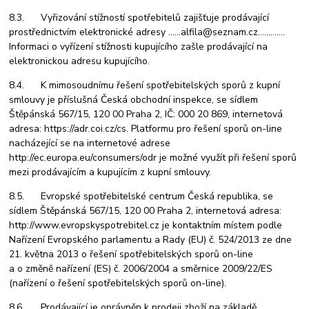
8.3. Vyřizování stížností spotřebitelů zajišťuje prodávající
prostřednictvím elektronické adres
y ……alfila@seznam.cz………….
Informaci o vyřízení stížnosti kupujícího zašle prodávající na
elektronickou adresu kupujícího.
8.4. K mimosoudnímu řešení spotřebitelských sporů z kupní
smlouvy je příslušná Česká obchodní inspekce, se sídlem
Štěpánská 567/15, 120 00 Praha 2, IČ: 000 20 869, internetová
adresa: https://adr.coi.cz/cs. Platformu pro řešení sporů on-line
nacházející se na internetové adrese
http://ec.europa.eu/consumers/odr je možné využít při řešení sporů
mezi prodávajícím a kupujícím z kupní smlouvy.
8.5. Evropské spotřebitelské centrum Česká republika, se
sídlem Štěpánská 567/15, 120 00 Praha 2, internetová adresa:
http://www.evropskyspotrebitel.cz je kontaktním místem podle
Nařízení Evropského parlamentu a Rady (EU) č. 524/2013 ze dne
21. května 2013 o řešení spotřebitelských sporů on-line
a o změně nařízení (ES) č. 2006/2004 a směrnice 2009/22/ES
(nařízení o řešení spotřebitelských sporů on-line).
8.6. Prodávající je oprávněn k prodeji zboží na základě