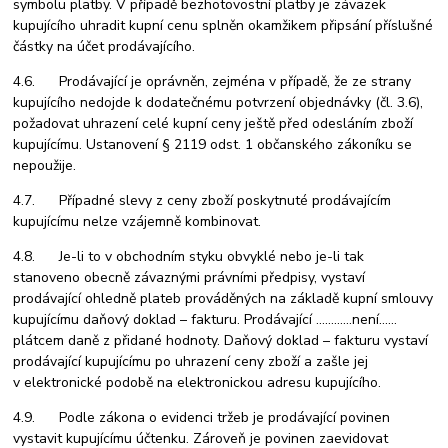
symbolu platby. V případě bezhotovostní platby je závazek
kupujícího uhradit kupní cenu splněn okamžikem připsání příslušné
částky na účet prodávajícího.
4.6. Prodávající je oprávněn, zejména v případě, že ze strany
kupujícího nedojde k dodatečnému potvrzení objednávky (čl. 3.6),
požadovat uhrazení celé kupní ceny ještě před odesláním zboží
kupujícímu. Ustanovení § 2119 odst. 1 občanského zákoníku se
nepoužije.
4.7. Případné slevy z ceny zboží poskytnuté prodávajícím
kupujícímu nelze vzájemně kombinovat.
4.8. Je-li to v obchodním styku obvyklé nebo je-li tak
stanoveno obecně závaznými právními předpisy, vystaví
prodávající ohledně plateb prováděných na základě kupní smlouvy
kupujícímu daňový doklad – fakturu. Prodávající
…………není……
plátcem daně z přidané hodnoty. Daňový doklad – fakturu vystaví
prodávající kupujícímu po uhrazení ceny zboží a zašle jej
v elektronické podobě na elektronickou adresu kupujícího.
4.9. Podle zákona o evidenci tržeb je prodávající povinen
vystavit kupujícímu účtenku. Zároveň je povinen zaevidovat