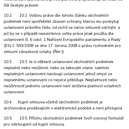
řídí českým právem.
10.2. 10.2. Volbou práva dle tohoto článku obchodních
podmínek není spotřebitel zbaven ochrany, kterou mu poskytují
ustanovení právního řádu, od nichž se nelze smluvně odchýlit, a
jež by se v případě neexistence volby práva jinak použila dle
ustanovení čl. 6 odst. 1 Nařízení Evropského parlamentu a Rady
(ES) č. 593/2008 ze dne 17. června 2008 o právu rozhodném pro
smluvní závazkové vztahy (Řím I).
10.3. 10.3. Je-li některé ustanovení obchodních podmínek
neplatné nebo neúčinné, nebo se takovým stane, namísto
neplatných ustanovení nastoupí ustanovení, jehož smysl se
neplatnému ustanovení co nejvíce přibližuje. Neplatností nebo
neúčinností jednoho ustanovení není dotčena platnost ostatních
ustanovení.
10.4. Kupní smlouva včetně obchodních podmínek je
archivována prodávajícím v elektronické podobě a není přístupná.
10.5. 10.5. Přílohu obchodních podmínek tvoří vzorový formulář
pro odstoupení od kupní smlouvy.