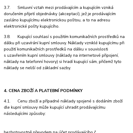
3.7. Smluvní vztah mezi prodávajícím a kupujícím vzniká
doručením přijetí objednávky (akceptací), jež je prodávajícím
zasláno kupujícímu elektronickou poštou, a to na adresu
elektronické pošty kupujícího.
3.8. Kupující souhlasí s použitím komunikačních prostředků na
dálku při uzavírání kupní smlouvy. Náklady vzniklé kupujícímu při
použití komunikačních prostředků na dálku v souvislosti
s uzavřením kupní smlouvy (náklady na internetové připojení,
náklady na telefonní hovory) si hradí kupující sám, přičemž tyto
náklady se neliší od základní sazby.
4. CENA ZBOŽÍ A PLATEBNÍ PODMÍNKY
4.1. Cenu zboží a případné náklady spojené s dodáním zboží
dle kupní smlouvy může kupující uhradit prodávajícímu
následujícími způsoby:
bezhotovostně převodem na účet prodávajícího č.
……