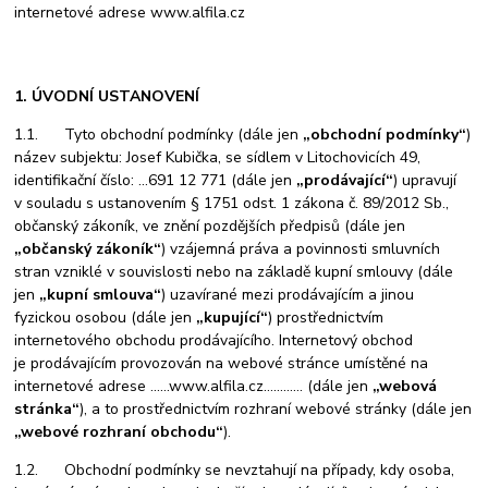
internetové adrese
www.alfila.cz
1. ÚVODNÍ USTANOVENÍ
1.1. Tyto obchodní podmínky (dále jen
„obchodní podmínky“
)
název subjektu: Josef Kubička, se sídlem v Litochovicích 49,
identifikační číslo:
…691 12 771
(dále jen
„prodávající“
) upravují
v souladu s ustanovením § 1751 odst. 1 zákona č. 89/2012 Sb.,
občanský zákoník, ve znění pozdějších předpisů (dále jen
„občanský zákoník“
) vzájemná práva a povinnosti smluvních
stran vzniklé v souvislosti nebo na základě kupní smlouvy (dále
jen
„kupní smlouva“
) uzavírané mezi prodávajícím a jinou
fyzickou osobou (dále jen
„kupující“
) prostřednictvím
internetového obchodu prodávajícího. Internetový obchod
je prodávajícím provozován na webové stránce umístěné na
internetové adrese
……www.alfila.cz…………
(dále jen
„webová
stránka“
), a to prostřednictvím rozhraní webové stránky (dále jen
„webové rozhraní obchodu“
).
1.2. Obchodní podmínky se nevztahují na případy, kdy osoba,