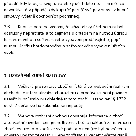
případě, kdy kupující svůj uživatelský účet déle než
……6 měsíců……
nevyužívá, či v případě, kdy kupující poruší své povinnosti z kupní
smlouvy (včetně obchodních podmínek).
2.6. Kupující bere na vědomí, že uživatelský účet nemusí být
dostupný nepřetržitě, a to zejména s ohledem na nutnou údržbu
hardwarového a softwarového vybavení prodávajícího, popř.
nutnou údržbu hardwarového a softwarového vybavení třetích
osob.
3. UZAVŘENÍ KUPNÍ SMLOUVY
3.1. Veškerá prezentace zboží umístěná ve webovém rozhraní
obchodu je informativního charakteru a prodávající není povinen
uzavřít kupní smlouvu ohledně tohoto zboží. Ustanovení § 1732
odst. 2 občanského zákoníku se nepoužije.
3.2. Webové rozhraní obchodu obsahuje informace o zboží,
a to včetně uvedení cen jednotlivého zboží a nákladů za navrácení
zboží, jestliže toto zboží ze své podstaty nemůže být navráceno
obvyklou poštovní cestou. Ceny zboží jsou uvedeny včetně daně