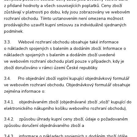
z přidané hodnoty a všech souvisejících poplatků. Ceny zboží
zůstávají v platnosti po dobu, kdy jsou zobrazovány ve webovém
rozhraní obchodu. Tímto ustanovením není omezena možnost
prodávajícího uzavřít kupní smlouvu za individuálně sjednaných
podmínek.
3.3. Webové rozhraní obchodu obsahuje také informace
o nákladech spojených s balením a dodáním zboží. Informace o
nákladech spojených s balením a dodáním zboží uvedené
ve webovém rozhraní obchodu platí pouze v případech, kdy je
zboží doručováno v rámci území České republiky.
3.4. Pro objednání zboží vyplní kupující objednávkový formulář
ve webovém rozhraní obchodu. Objednávkový formulář obsahuje
zejména informace o:
3.4.1. objednávaném zboží (objednávané zboží „vloží“ kupující do
elektronického nákupního košíku webového rozhraní obchodu),
3.4.2. způsobu úhrady kupní ceny zboží, údaje o požadovaném
způsobu doručení objednávaného zboží a
3.4.3. informace o nákladech spojených s dodáním zboží (dále