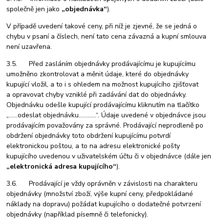
společně jen jako
„objednávka“
).
V případě uvedení takové ceny, při níž je zjevné, že se jedná o
chybu v psaní a číslech, není tato cena závazná a kupní smlouva
není uzavřena.
3.5. Před zasláním objednávky prodávajícímu je kupujícímu
umožněno zkontrolovat a měnit údaje, které do objednávky
kupující vložil, a to i s ohledem na možnost kupujícího zjišťovat
a opravovat chyby vzniklé při zadávání dat do objednávky.
Objednávku odešle kupující prodávajícímu kliknutím na tlačítko
„
……odeslat objednávku…………“.
Údaje uvedené v objednávce jsou
prodávajícím považovány za správné. Prodávající neprodleně po
obdržení objednávky toto obdržení kupujícímu potvrdí
elektronickou poštou, a to na adresu elektronické pošty
kupujícího uvedenou v uživatelském účtu či v objednávce (dále jen
„elektronická adresa kupujícího“
).
3.6. Prodávající je vždy oprávněn v závislosti na charakteru
objednávky (množství zboží, výše kupní ceny, předpokládané
náklady na dopravu) požádat kupujícího o dodatečné potvrzení
objednávky (například písemně či telefonicky).