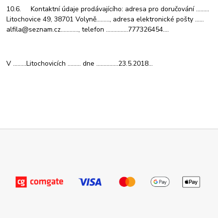
10.6. Kontaktní údaje prodávajícího: adresa pro doručování ………
Litochovice 49, 38701 Volyně………, adresa elektronické pošty ……
alfila@seznam.cz…………, telefon ……………777326454….
V ………Litochovicích ……… dne ……………23.5.2018…