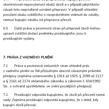
zkontrolovat neporušenost obalů zboží a v případě jakýchkoliv
závad toto neprodleně oznámit přepravci. V případě shledání
porušení obalu svědčícího o neoprávněném vniknutí do zásilky
nemusí kupující zásilku od přepravce převzít.
6.5. Další práva a povinnosti stran při přepravě zboží mohou
upravit zvláštní dodací podmínky prodávajícího, jsou-li
prodávajícím vydány.
7. PRÁVA Z VADNÉHO PLNĚNÍ
7.1. Práva a povinnosti smluvních stran ohledně práv
z vadného plnění se řídí příslušnými obecně závaznými právními
předpisy (zejména ustanoveními § 1914 až 1925, § 2099 až 2117
a § 2161 až 2174 občanského zákoníku a zákonem č. 634/1992
Sb., o ochraně spotřebitele, ve znění pozdějších předpisů).
7.2. Prodávající odpovídá kupujícímu, že zboží při převzetí nemá
vady. Zejména prodávající odpovídá kupujícímu, že v době, kdy
kupující zboží převzal: