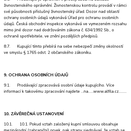
živnostenského oprávnění. Živnostenskou kontrolu provádí v rámci
své působnosti příslušný živnostenský úřad. Dozor nad oblastí
ochrany osobních údajů vykonává Úřad pro ochranu osobních
údajů. Česká obchodní inspekce vykonává ve vymezeném rozsahu
mimo jiné dozor nad dodržováním zákona č. 634/1992 Sb., o
ochraně spotřebitele, ve znění pozdějších předpisů.
8.7. Kupující tímto přebírá na sebe nebezpečí změny okolností
ve smyslu § 1765 odst. 2 občanského zákoníku.
9. OCHRANA OSOBNÍCH ÚDAJŮ
9.1. Prodávající zpracovává osobní údaje kupujícího. Více
informací k takovému zpracování najdete
…na……www.alfila.cz………
10. ZÁVĚREČNÁ USTANOVENÍ
10.1. 10.1. Pokud vztah založený kupní smlouvou obsahuje
mezinárodní (zahraniční) prvek, pak strany sjednávají, že vztah se