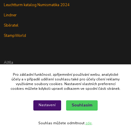
Leuchtturm katalog Numismatika 2024
Lindner
Sběratel
StampWorld
Alfila
Pro základní funkčnost, zpříjemnění používání webu, analytické
777 326 454
účely a v případě udělení souhlasu také pro účely cílení reklamy
využíváme soubory cookies. Nastavení vlastních preferencí
cookies můžete kdykoli upravit odkazem ve spodní části stránek.
alfila@seznam.cz
Souhlasím
Nastavení
Souhlas můžete odmítnout
zde
.
Vytvořeno na
Eshop-rychle.cz