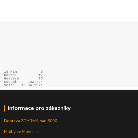
15 Min:
5
Heute:
17
Gestern:
65
Gesamt:
103.494
Seit:
10.04.2021
Informace pro zákazníky
Doprava ZDARMA nad 3000,-
Platby ze Slovenska