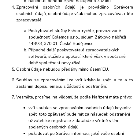
nabídnutí pohodlnějšího nákupního zážitku
Zpracování osobních údajů je prováděno Správcem
osobních údajů, osobní údaje však mohou zpracovávat i tito
zpracovatelé:
Poskytovatel služby Eshop-rychle, provozované
společností Golemos s.r.o., sídlem Zátkovo nábřeží
448/73, 370 01, České Budějovice
Případně další poskytovatelé zpracovatelských
softwarů, služeb a aplikací, které však v současné
době společnost nevyužívá.
Osobní údaje
nebudou
předány mimo území EU.
Souhlas se zpracováním lze vzít kdykoliv zpět, a to
a to
zasláním dopisu, emailu s žádostí o odstranění.
Vezměte, prosíme, na vědomí, že podle Nařízení máte právo:
vzít souhlas se zpracováním osobních údajů kdykoliv
zpět, toto zpětvzetí bude mít za následek
odstranění
uživatelské registrace z databáze včetně s tím
spojených osobních údajů
požadovat po Správci informaci, jaké vaše osobní