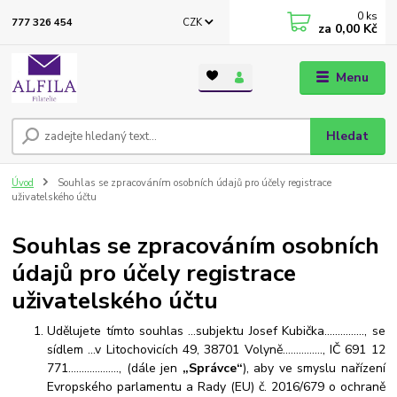
0
ks
CZK
777 326 454
za
0,00 Kč
Menu
Hledat
Úvod
Souhlas se zpracováním osobních údajů pro účely registrace
uživatelského účtu
Souhlas se zpracováním osobních
údajů pro účely registrace
uživatelského účtu
Udělujete tímto souhlas …subjektu Josef Kubička…………..., se
sídlem …v Litochovicích 49, 38701 Volyně……………, IČ 691 12
771……………….,
(dále jen
„Správce“
), aby ve smyslu nařízení
Evropského parlamentu a Rady (EU) č. 2016/679 o ochraně