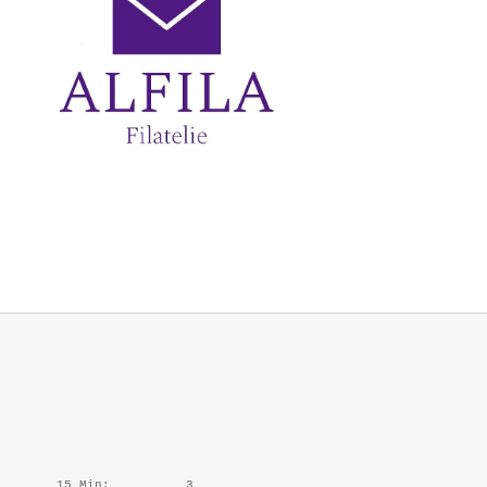
15 Min:
3