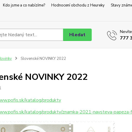
Kdo jsme a co nabízíme?
Hodnocení obchodu z Heureky
Stavy znám
Nevíte
Hledat
777 
ovinky
Slovenské NOVINKY 2022
venské NOVINKY 2022
1
www.pofis.sk/katalog/produkty
www.pofis.sk/katalog/produkty/znamka-2021-navsteva-papeza-f