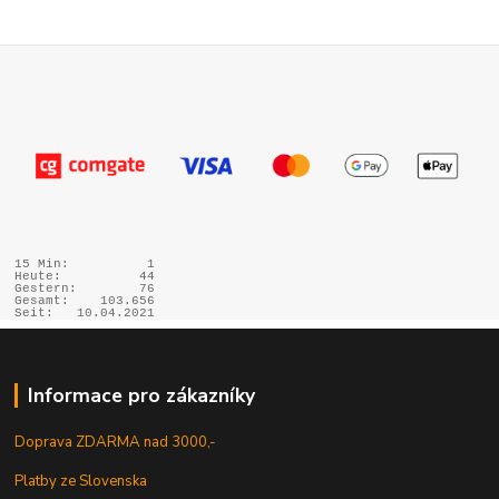
15 Min:
1
Heute:
44
Gestern:
76
Gesamt:
103.656
Seit:
10.04.2021
Informace pro zákazníky
Doprava ZDARMA nad 3000,-
Platby ze Slovenska