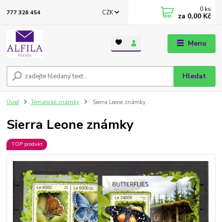
0
ks
CZK
777 326 454
za
0,00 Kč
Menu
Hledat
Úvod
Tématické známky
Sierra Leone známky
Sierra Leone známky
TOP produkt