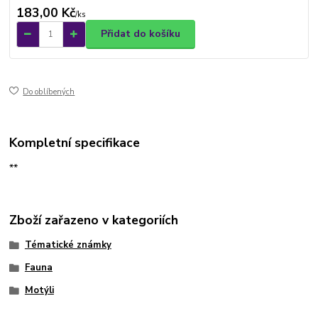
183,00 Kč
/
ks
Přidat do košíku
Do oblíbených
Kompletní specifikace
**
Zboží zařazeno v kategoriích
Tématické známky
Fauna
Motýli